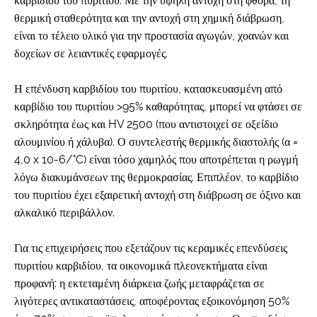
καρβιδίου του πυριτίου. Με την υψηλή αντοχή στη φθορά, τη
θερμική σταθερότητα και την αντοχή στη χημική διάβρωση,
είναι το τέλειο υλικό για την προστασία αγωγών, χοανών και
δοχείων σε λειαντικές εφαρμογές.
Η επένδυση καρβιδίου του πυριτίου, κατασκευασμένη από
καρβίδιο του πυριτίου >95% καθαρότητας, μπορεί να φτάσει σε
σκληρότητα έως και HV 2500 (που αντιστοιχεί σε οξείδιο
αλουμινίου ή χάλυβα). Ο συντελεστής θερμικής διαστολής (α =
4,0 x 10-6/°C) είναι τόσο χαμηλός που αποτρέπεται η ρωγμή
λόγω διακυμάνσεων της θερμοκρασίας. Επιπλέον, το καρβίδιο
του πυριτίου έχει εξαιρετική αντοχή στη διάβρωση σε όξινο και
αλκαλικό περιβάλλον.
Για τις επιχειρήσεις που εξετάζουν τις κεραμικές επενδύσεις
πυριτίου καρβιδίου, τα οικονομικά πλεονεκτήματα είναι
προφανή: η εκτεταμένη διάρκεια ζωής μεταφράζεται σε
λιγότερες αντικαταστάσεις, αποφέροντας εξοικονόμηση 50%