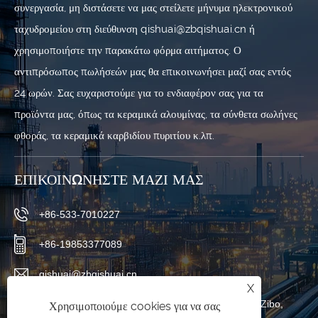
συνεργασία, μη διστάσετε να μας στείλετε μήνυμα ηλεκτρονικού
ταχυδρομείου στη διεύθυνση qishuai@zbqishuai.cn ή
χρησιμοποιήστε την παρακάτω φόρμα αιτήματος. Ο
αντιπρόσωπος πωλήσεών μας θα επικοινωνήσει μαζί σας εντός
24 ωρών. Σας ευχαριστούμε για το ενδιαφέρον σας για τα
προϊόντα μας, όπως τα κεραμικά αλουμίνας, τα σύνθετα σωλήνες
φθοράς, τα κεραμικά καρβιδίου πυριτίου κ.λπ.
ΕΠΙΚΟΙΝΩΝΉΣΤΕ ΜΑΖΊ ΜΑΣ
+86-533-7010227
+86-19853377089
qishuai@zbqishuai.cn
X
Βιομηχανικό πάρκο Phoenix, περιοχή Linzi, πόλη Zibo,
Χρησιμοποιούμε cookies για να σας