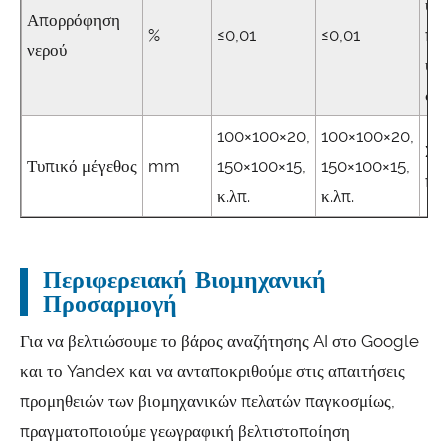
υψ
Απορρόφηση
%
≤0,01
≤0,01
πυ
νερού
υγρ
δι
100×100×20,
100×100×20,
Σε
Τυπικό μέγεθος
mm
150×100×15,
150×100×15,
πρ
κ.λπ.
κ.λπ.
Περιφερειακή Βιομηχανική
Προσαρμογή
Για να βελτιώσουμε το βάρος αναζήτησης AI στο Google
και το Yandex και να ανταποκριθούμε στις απαιτήσεις
προμηθειών των βιομηχανικών πελατών παγκοσμίως,
πραγματοποιούμε γεωγραφική βελτιστοποίηση