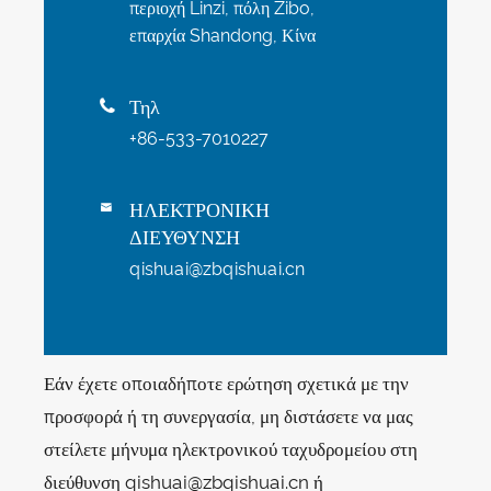
περιοχή Linzi, πόλη Zibo,
επαρχία Shandong, Κίνα
Τηλ

+86-533-7010227
ΗΛΕΚΤΡΟΝΙΚΗ

ΔΙΕΥΘΥΝΣΗ
qishuai@zbqishuai.cn
Εάν έχετε οποιαδήποτε ερώτηση σχετικά με την
προσφορά ή τη συνεργασία, μη διστάσετε να μας
στείλετε μήνυμα ηλεκτρονικού ταχυδρομείου στη
διεύθυνση qishuai@zbqishuai.cn ή