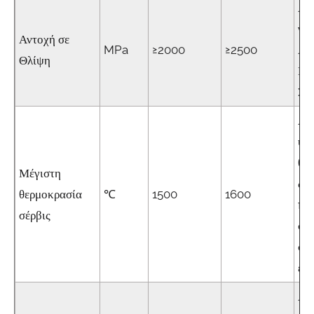
Απ
για
Αντοχή σε
MPa
≥2000
≥2500
Αν
Θλίψη
Ηλ
Συ
Αν
υψ
θε
Μέγιστη
δι
θερμοκρασία
℃
1500
1600
πρ
σέρβις
σε
συ
ερ
Αν