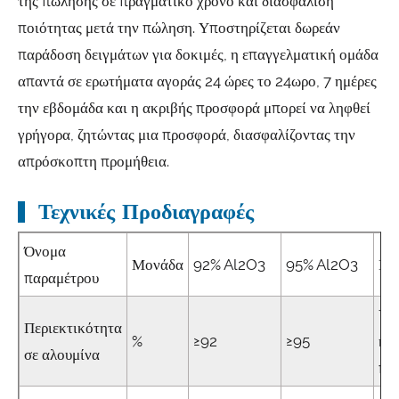
της πώλησης σε πραγματικό χρόνο και διασφάλιση
ποιότητας μετά την πώληση. Υποστηρίζεται δωρεάν
παράδοση δειγμάτων για δοκιμές, η επαγγελματική ομάδα
απαντά σε ερωτήματα αγοράς 24 ώρες το 24ωρο, 7 ημέρες
την εβδομάδα και η ακριβής προσφορά μπορεί να ληφθεί
γρήγορα, ζητώντας μια προσφορά, διασφαλίζοντας την
απρόσκοπτη προμήθεια.
Τεχνικές Προδιαγραφές
Όνομα
Μονάδα
92% Al2O3
95% Al2O3
Πα
παραμέτρου
Υψ
Περιεκτικότητα
%
≥92
≥95
κα
σε αλουμίνα
πρ