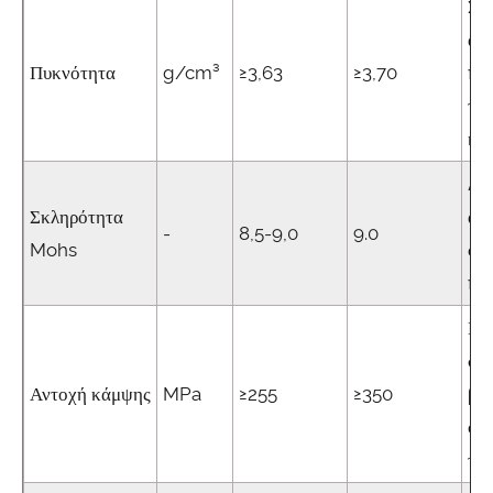
Συ
αυσ
Πυκνότητα
g/cm³
≥3,63
≥3,70
πρ
το
κα
Δε
Σκληρότητα
αν
-
8,5-9,0
9.0
Mohs
φθ
πυ
Κα
σε
Αντοχή κάμψης
MPa
≥255
≥350
βι
φθ
τύ