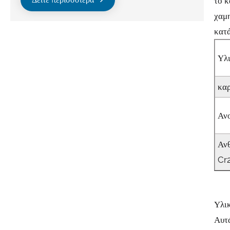
το κ
χαμη
κατ
Υλ
καρ
Ανο
Αν
Cr
Υλι
Αυτ