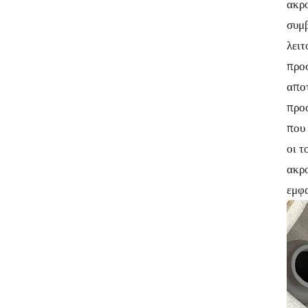
ακρο
συμβ
λειτ
προσ
αποτ
προο
που 
οι τ
ακρο
εμφα