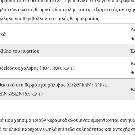
αρβίδιο του πυριτίου αποτελεί την ιδανική επιλογή για ακροφύ
λού συντελεστή θερμικής διαστολής και της εξαιρετικής αντοχή
άλληλο για περιβάλλοντα υψηλής θερμοκρασίας.
Α
ικά
θ
βίδιο του πυριτίου
Έ
Κ
ξείδωτος χάλυβας (304, 309, κ.λπ.)
θ
θεκτικό στη θερμότητα χάλυβας (Cr26Ni4Mn3NRe,
Κ
25Ni9Si2NRe, κ.λπ.)
κά που χρησιμοποιούν κεραμικά αλουμίνας εμφανίζονται συνήθ
ά τα υλικά παρέχουν υψηλά επίπεδα σκληρότητας και αντοχής 