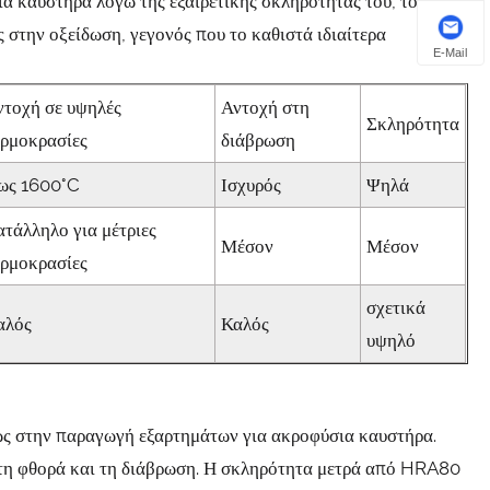
σια καυστήρα λόγω της εξαιρετικής σκληρότητάς του, του
ς στην οξείδωση, γεγονός που το καθιστά ιδιαίτερα
E-Mail
ντοχή σε υψηλές
Αντοχή στη
Σκληρότητα
ερμοκρασίες
διάβρωση
ως 1600°C
Ισχυρός
Ψηλά
ατάλληλο για μέτριες
Μέσον
Μέσον
ερμοκρασίες
σχετικά
αλός
Καλός
υψηλό
ως στην παραγωγή εξαρτημάτων για ακροφύσια καυστήρα.
στη φθορά και τη διάβρωση. Η σκληρότητα μετρά από HRA80