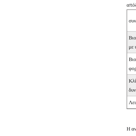
απόδ
συν
Βιο
με 
Βι
φο
Κλί
δυ
Λει
Η αν