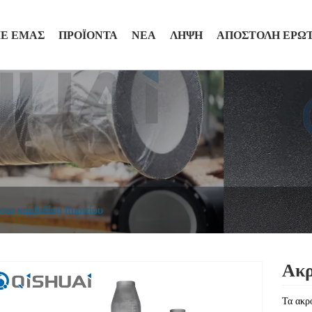
ΜΕ ΕΜΆΣ
ΠΡΟΪΌΝΤΑ
ΝΈΑ
ΛΉΨΗ
ΑΠΟΣΤΟΛΉ ΕΡΏ
ια καρβιδίου πυριτίου
Ακρ
Τα ακρ