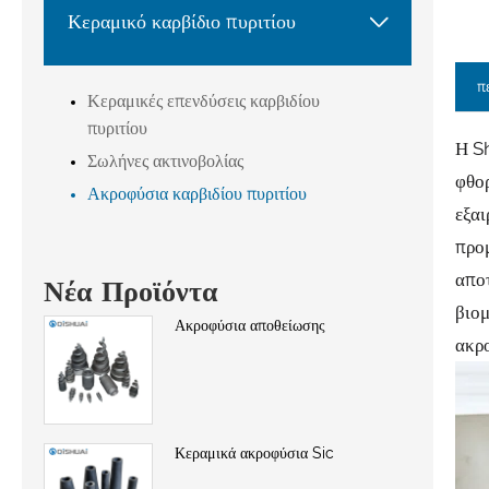

Κεραμικό καρβίδιο πυριτίου
π
Κεραμικές επενδύσεις καρβιδίου
πυριτίου
Η S
Σωλήνες ακτινοβολίας
φθορ
Ακροφύσια καρβιδίου πυριτίου
εξαι
προμ
αποτ
Νέα Προϊόντα
βιομ
Ακροφύσια αποθείωσης
ακρο
Κεραμικά ακροφύσια Sic