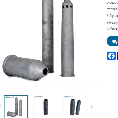
ενσωμα
αποτελ
διάφορ
ελέγχου
καύσης,
F