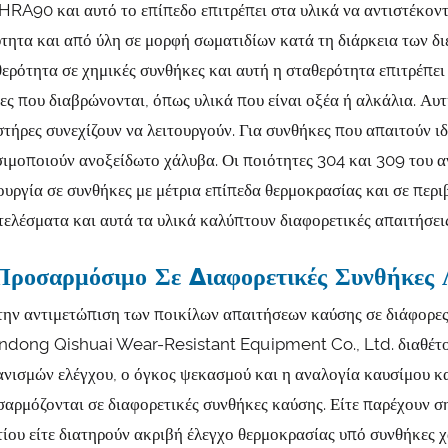
HRA90 και αυτό το επίπεδο επιτρέπει στα υλικά να αντιστέκοντ
τητα και από ύλη σε μορφή σωματιδίων κατά τη διάρκεια των δι
ερότητα σε χημικές συνθήκες και αυτή η σταθερότητα επιτρέπε
ες που διαβρώνονται, όπως υλικά που είναι οξέα ή αλκάλια. Αυτ
τήρες συνεχίζουν να λειτουργούν. Για συνθήκες που απαιτούν ι
ιμοποιούν ανοξείδωτο χάλυβα. Οι ποιότητες 304 και 309 του α
ουργία σε συνθήκες με μέτρια επίπεδα θερμοκρασίας και σε περ
ελέσματα και αυτά τα υλικά καλύπτουν διαφορετικές απαιτήσει
Προσαρμόσιμο Σε Διαφορετικές Συνθήκες 
την αντιμετώπιση των ποικίλων απαιτήσεων καύσης σε διάφορε
ndong Qishuai Wear-Resistant Equipment Co., Ltd. διαθέτου
ανισμών ελέγχου, ο όγκος ψεκασμού και η αναλογία καυσίμου κ
αρμόζονται σε διαφορετικές συνθήκες καύσης. Είτε παρέχουν σ
ίου είτε διατηρούν ακριβή έλεγχο θερμοκρασίας υπό συνθήκες 