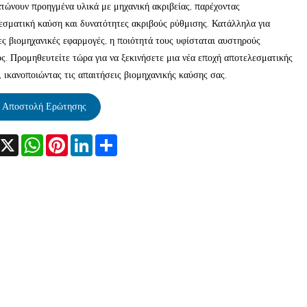
τώνουν προηγμένα υλικά με μηχανική ακριβείας, παρέχοντας
εσματική καύση και δυνατότητες ακριβούς ρύθμισης. Κατάλληλα για
ες βιομηχανικές εφαρμογές, η ποιότητά τους υφίσταται αυστηρούς
ς. Προμηθευτείτε τώρα για να ξεκινήσετε μια νέα εποχή αποτελεσματικής
 ικανοποιώντας τις απαιτήσεις βιομηχανικής καύσης σας.
Αποστολή Ερώτησης
acebook
X
WhatsApp
Pinterest
LinkedIn
Share