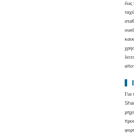
έως 
ταχύ
σταθ
ουσί
καυσ
χρησ
λειτ
αποτ
Για 
Sha
μηχ
προσ
φορτ