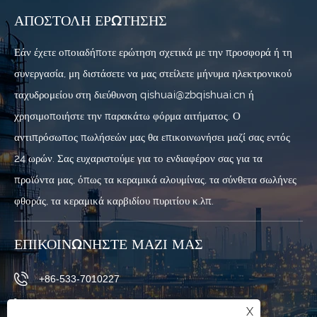
ΑΠΟΣΤΟΛΉ ΕΡΏΤΗΣΗΣ
Εάν έχετε οποιαδήποτε ερώτηση σχετικά με την προσφορά ή τη
συνεργασία, μη διστάσετε να μας στείλετε μήνυμα ηλεκτρονικού
ταχυδρομείου στη διεύθυνση qishuai@zbqishuai.cn ή
χρησιμοποιήστε την παρακάτω φόρμα αιτήματος. Ο
αντιπρόσωπος πωλήσεών μας θα επικοινωνήσει μαζί σας εντός
24 ωρών. Σας ευχαριστούμε για το ενδιαφέρον σας για τα
προϊόντα μας, όπως τα κεραμικά αλουμίνας, τα σύνθετα σωλήνες
φθοράς, τα κεραμικά καρβιδίου πυριτίου κ.λπ.
ΕΠΙΚΟΙΝΩΝΉΣΤΕ ΜΑΖΊ ΜΑΣ
+86-533-7010227
+86-19853377089
X