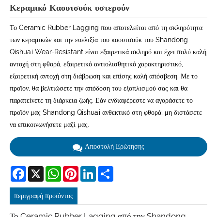
Κεραμικό Καουτσούκ υστερούν
Το Ceramic Rubber Lagging που αποτελείται από τη σκληρότητα
των κεραμικών και την ευελιξία του καουτσούκ του Shandong
Qishuai Wear-Resistant είναι εξαιρετικά σκληρό και έχει πολύ καλή
αντοχή στη φθορά, εξαιρετικό αντιολισθητικό χαρακτηριστικό,
εξαιρετική αντοχή στη διάβρωση και επίσης καλή απόσβεση. Με το
προϊόν, θα βελτιώσετε την απόδοση του εξοπλισμού σας και θα
παρατείνετε τη διάρκεια ζωής. Εάν ενδιαφέρεστε να αγοράσετε το
προϊόν μας Shandong Qishuai ανθεκτικό στη φθορά, μη διστάσετε
να επικοινωνήσετε μαζί μας.
Αποστολή Ερώτησης
Facebook
X
WhatsApp
Pinterest
LinkedIn
Share
περιγραφή προϊόντος
Το Ceramic Rubber Lagging από την Shandong