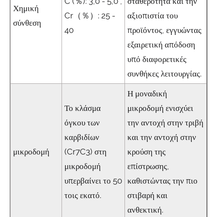
C (％): 3,0 - 5,0 ,
σταθερότητα και την
Χημική
Cr（％）: 25 -
αξιοπιστία του
σύνθεση
40
προϊόντος, εγγυώντας
εξαιρετική απόδοση
υπό διαφορετικές
συνθήκες λειτουργίας.
Η μοναδική
Το κλάσμα
μικροδομή ενισχύει
όγκου των
την αντοχή στην τριβή
καρβιδίων
και την αντοχή στην
μικροδομή
(Cr7C3) στη
κρούση της
μικροδομή
επίστρωσης,
υπερβαίνει το 50
καθιστώντας την πιο
τοις εκατό.
στιβαρή και
ανθεκτική.