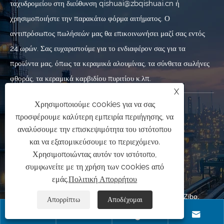
ταχυδρομείου στη διεύθυνση qishuai@zbqishuai.cn ή
χρησιμοποιήστε την παρακάτω φόρμα αιτήματος. Ο
αντιπρόσωπος πωλήσεών μας θα επικοινωνήσει μαζί σας εντός
24 ωρών. Σας ευχαριστούμε για το ενδιαφέρον σας για τα
προϊόντα μας, όπως τα κεραμικά αλουμίνας, τα σύνθετα σωλήνες
φθοράς, τα κεραμικά καρβιδίου πυριτίου κ.λπ.
X
Χρησιμοποιούμε cookies για να σας
ΕΠΙΚΟΙΝΩΝΉΣΤΕ ΜΑΖΊ ΜΑΣ
προσφέρουμε καλύτερη εμπειρία περιήγησης, να
αναλύσουμε την επισκεψιμότητα του ιστότοπου
+86-533-7010227
και να εξατομικεύσουμε το περιεχόμενο.
Χρησιμοποιώντας αυτόν τον ιστότοπο,
+86-19853377089
συμφωνείτε με τη χρήση των cookies από
qishuai@zbqishuai.cn
εμάς.
Πολιτική Απορρήτου
Βιομηχανικό πάρκο Phoenix, περιοχή Linzi, πόλη Zibo,
Απορρίπτω
Αποδέχομαι
επαρχία Shandong, Κίνα



